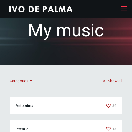
My music
Categories
Show all
Anteprima
36
Prova 2
13